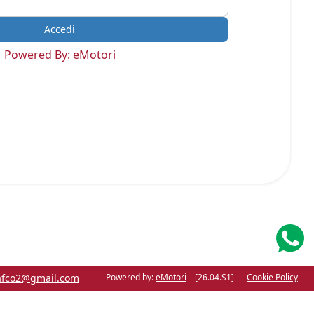
Powered By:
eMotori
afco2@gmail.com
Powered by:
eMotori
[26.04.S1]
Cookie Policy