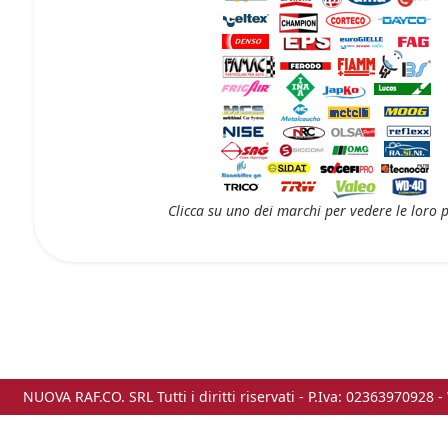
Clicca su uno dei marchi per vedere le loro 
NUOVA RAF.CO. SRL Tutti i diritti riservati - P.Iva: 02363970928 -