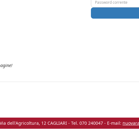
pagine!
 Via dell'Agricoltura, 12 CAGLIARI - Tel. 070 240047 - E-mail:
nuovar